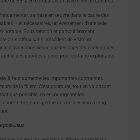
duite de 55 % en comparaison avec ceux de Londres.
t fondamental, sa mise en œuvre dans le cadre des
quables – et nécessaires, un événement d’une telle
 notable. Sous tension et particulièrement
pare à un afflux sans précédent de visiteurs
aliste d’avoir conscience que les objectifs écologiques
rchie des priorités à gérer pour certains exploitants
le, il faut admettre les importantes contraintes
eurs de la filière. C’est pourquoi, tout en valorisant
pragmatique possible, en encourageant les
court terme, sans perdre de vue la vision à long
ique.
e post-Jeux
père pas du jour au lendemain. C’est un processus