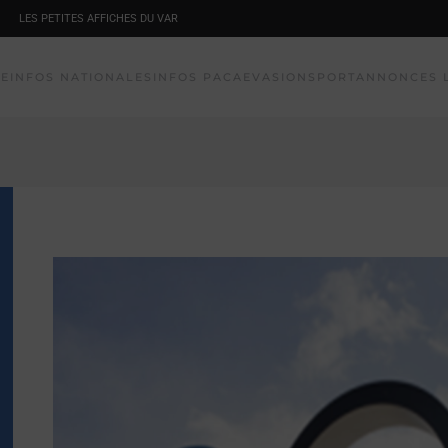
LES PETITES AFFICHES DU VAR
NE
INFOS NATIONALES
INFOS PACA
EVASION
SPORT
ANNONCES 