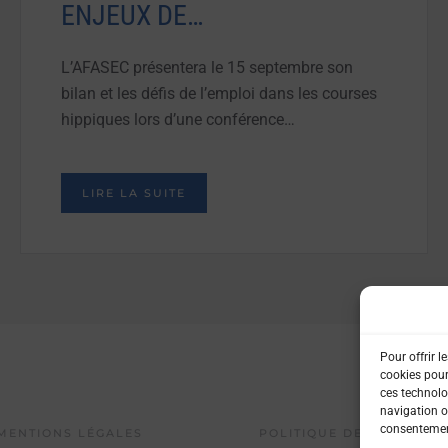
ENJEUX DE…
L’AFASEC présentera le 15 septembre son
bilan et les défis de l’emploi dans les courses
hippiques lors d’une conférence…
LIRE LA SUITE
Pour offrir l
cookies pour
ces technolo
navigation ou
consentement
MENTIONS LÉGALES
POLITIQUE DE CONFIDENT