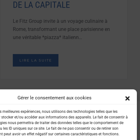
DE LA CAPITALE
Le Fitz Group invite à un voyage culinaire à
Rome, transformant une place parisienne en
une véritable *piazza* italienn…
LIRE LA SUITE
Gérer le consentement aux cookies
es meilleures expériences, nous utilisons des technologies telles que les
 stocker et/ou accéder aux informations des appareils. Le fait de consentir à
gies nous permettra de traiter des données telles que le comportement de
 les ID uniques sur ce site. Le fait de ne pas consentir ou de retirer son
 peut avoir un effet négatif sur certaines caractéristiques et fonctions.
IALITÉ