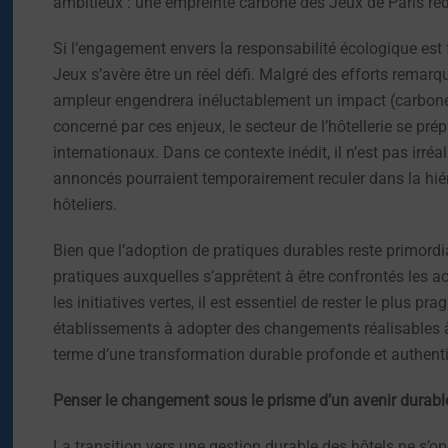
ambitieux : une empreinte carbone des Jeux de Paris ré
Si l’engagement envers la responsabilité écologique es
Jeux s’avère être un réel défi. Malgré des efforts remar
ampleur engendrera inéluctablement un impact (carbone)
concerné par ces enjeux, le secteur de l’hôtellerie se pré
internationaux. Dans ce contexte inédit, il n’est pas irré
annoncés pourraient temporairement reculer dans la hiéra
hôteliers.
Bien que l’adoption de pratiques durables reste primordia
pratiques auxquelles s’apprêtent à être confrontés les act
les initiatives vertes, il est essentiel de rester le plus 
établissements à adopter des changements réalisables à 
terme d’une transformation durable profonde et authent
Penser le changement sous le prisme d’un avenir durabl
La transition vers une gestion durable des hôtels ne s’o