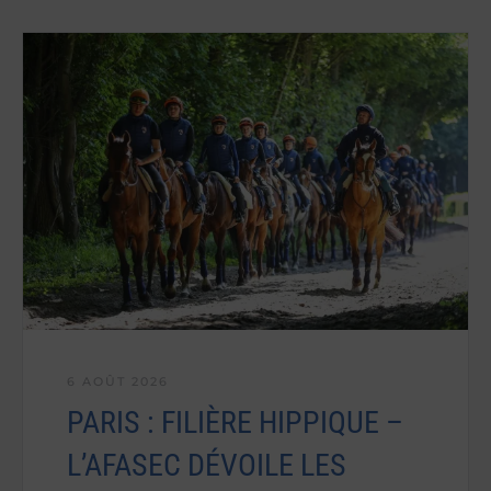
6 AOÛT 2026
PARIS : FILIÈRE HIPPIQUE –
L’AFASEC DÉVOILE LES