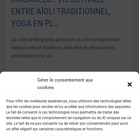
ENTRE AÏOLI TRADITIONNEL,
YOGA EN PL…
La ville de Brignoles propose un riche programme
estival mêlant tradition, bien-être et découvertes
artistiques pour an…
LIRE LA SUITE
Gérer le consentement aux
cookies
Pour offrir les meilleures expériences, nous utilisons des technologies telles
que les cookies pour stocker et/ou accéder aux informations des appareils.
Le fait de consentir à ces technologies nous permettra de traiter des
données telles que le comportement de navigation ou les ID uniques sur ce
site. Le fait de ne pas consentir ou de retirer son consentement peut avoir
un effet négatif sur certaines caractéristiques et fonctions.