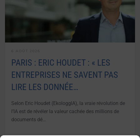
6 AOÛT 2026
PARIS : ERIC HOUDET : « LES
ENTREPRISES NE SAVENT PAS
LIRE LES DONNÉE…
Selon Eric Houdet (EkologgIA), la vraie révolution de
l’IA est de révéler la valeur cachée des millions de
documents dé…