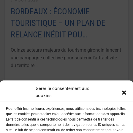
7 AOÛT 2026
BORDEAUX : ÉCONOMIE
TOURISTIQUE – UN PLAN DE
RELANCE INÉDIT POU…
Quinze acteurs majeurs du tourisme girondin lancent
une campagne collective pour soutenir l’attractivité
du territoire…
LIRE LA SUITE
Gérer le consentement aux
cookies
Pour offrir les meilleures expériences, nous utilisons des technologies telles
que les cookies pour stocker et/ou accéder aux informations des appareils.
Le fait de consentir à ces technologies nous permettra de traiter des
données telles que le comportement de navigation ou les ID uniques sur ce
site. Le fait de ne pas consentir ou de retirer son consentement peut avoir