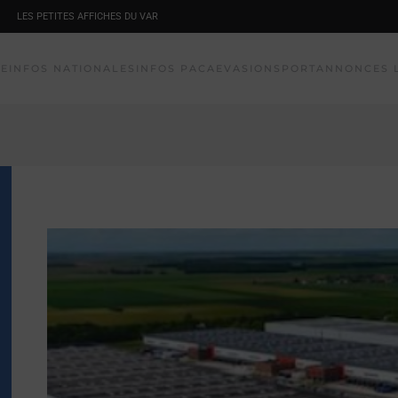
LES PETITES AFFICHES DU VAR
NE
INFOS NATIONALES
INFOS PACA
EVASION
SPORT
ANNONCES 