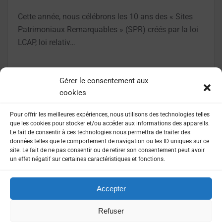
Cette année, nous célébrons les 10 ans des « Sites
Patrimoniaux Remarquables » (SPR) créés par la loi
LCAP, loi relativ…
LIRE LA SUITE
Gérer le consentement aux
cookies
Pour offrir les meilleures expériences, nous utilisons des technologies telles
que les cookies pour stocker et/ou accéder aux informations des appareils.
Le fait de consentir à ces technologies nous permettra de traiter des
données telles que le comportement de navigation ou les ID uniques sur ce
site. Le fait de ne pas consentir ou de retirer son consentement peut avoir
un effet négatif sur certaines caractéristiques et fonctions.
Accepter
MENTIONS LÉGALES
POLITIQUE DE CONFIDENTIALITÉ
Refuser