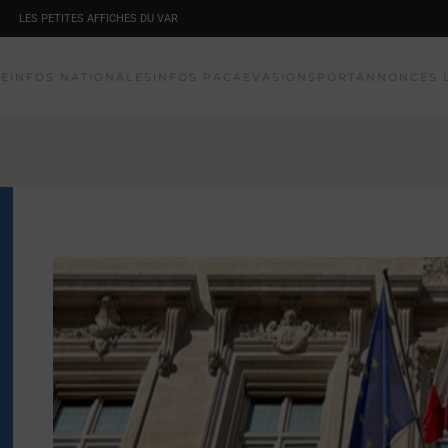
LES PETITES AFFICHES DU VAR
NE
INFOS NATIONALES
INFOS PACA
EVASION
SPORT
ANNONCES 