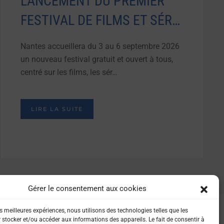
LANCEMENT DU PREMIER
FESTIVAL DE FILMS ET SÉR…
Nantes accueillera du 3 au 6 septembre 2026
un nouveau festival gratuit et ouvert à tous,
centré sur les films, les sér…
LIRE LA SUITE
Gérer le consentement aux cookies
es meilleures expériences, nous utilisons des technologies telles que les
 stocker et/ou accéder aux informations des appareils. Le fait de consentir à