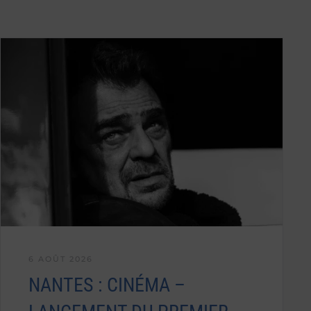
6 AOÛT 2026
NANTES : CINÉMA –