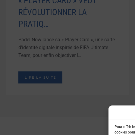
« PLAYER CARD » VEUT
RÉVOLUTIONNER LA
PRATIQ…
Padel Now lance sa « Player Card », une carte
d’identité digitale inspirée de FIFA Ultimate
Team, pour enfin objectiver l…
LIRE LA SUITE
Pour offrir l
cookies pour