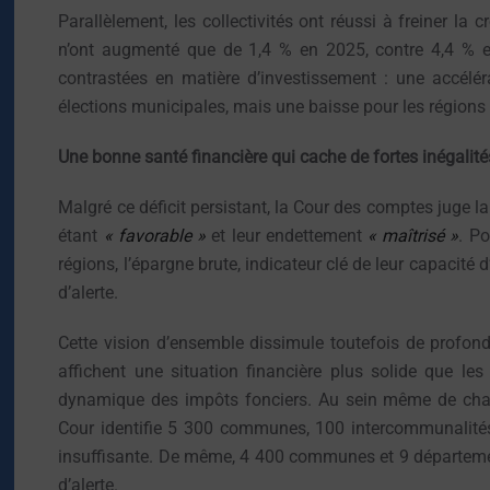
Parallèlement, les collectivités ont réussi à freiner l
n’ont augmenté que de 1,4 % en 2025, contre 4,4 % e
contrastées en matière d’investissement : une accélé
élections municipales, mais une baisse pour les régions
Une bonne santé financière qui cache de fortes inégalité
Malgré ce déficit persistant, la Cour des comptes juge l
étant
« favorable »
et leur endettement
« maîtrisé »
. P
régions, l’épargne brute, indicateur clé de leur capacité
d’alerte.
Cette vision d’ensemble dissimule toutefois de profo
affichent une situation financière plus solide que le
dynamique des impôts fonciers. Au sein même de chaque 
Cour identifie 5 300 communes, 100 intercommunalités
insuffisante. De même, 4 400 communes et 9 départeme
d’alerte.