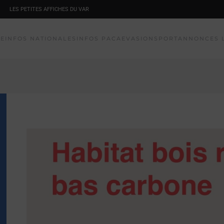
LES PETITES AFFICHES DU VAR
NE
INFOS NATIONALES
INFOS PACA
EVASION
SPORT
ANNONCES 