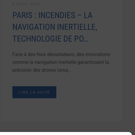
6 AOÛT 2026
PARIS : INCENDIES – LA
NAVIGATION INERTIELLE,
TECHNOLOGIE DE PO…
Face à des feux dévastateurs, des innovations
comme la navigation inertielle garantissent la
précision des drones lorsq…
LIRE LA SUITE