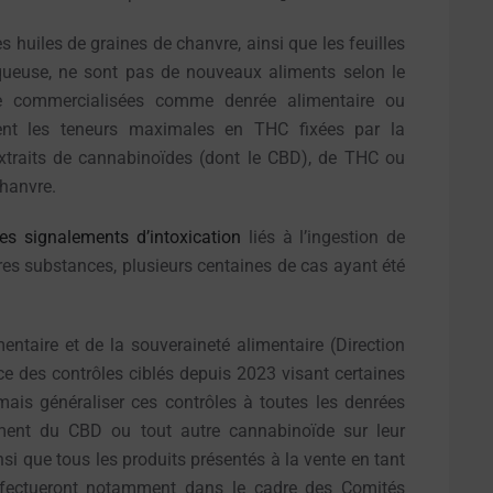
s huiles de graines de chanvre, ainsi que les feuilles
aqueuse, ne sont pas de nouveaux aliments selon le
e commercialisées comme denrée alimentaire ou
ctent les teneurs maximales en THC fixées par la
’extraits de cannabinoïdes (dont le CBD), de THC ou
chanvre.
es signalements d’intoxication
liés à l’ingestion de
res substances, plusieurs centaines de cas ayant été
imentaire et de la souveraineté alimentaire (Direction
ace des contrôles ciblés depuis 2023 visant certaines
is généraliser ces contrôles à toutes les denrées
ement du CBD ou tout autre cannabinoïde sur leur
si que tous les produits présentés à la vente en tant
effectueront notamment dans le cadre des Comités