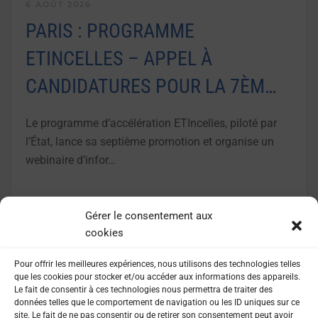
6 AOÛT 2026
PARIS : PROGRAMME
ETINCELLES – APPEL À
CANDIDATURES POUR LA 7ÈM…
Le programme d’accélération ETIncelles, piloté par
l’État, lance sa septième promotion et organise un
webinaire d’infor…
LIRE LA SUITE
Gérer le consentement aux
cookies
Pour offrir les meilleures expériences, nous utilisons des technologies telles
que les cookies pour stocker et/ou accéder aux informations des appareils.
Le fait de consentir à ces technologies nous permettra de traiter des
données telles que le comportement de navigation ou les ID uniques sur ce
site. Le fait de ne pas consentir ou de retirer son consentement peut avoir