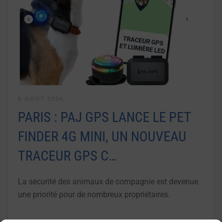
6 AOÛT 2026
PARIS : PAJ GPS LANCE LE PET
FINDER 4G MINI, UN NOUVEAU
TRACEUR GPS C…
La sécurité des animaux de compagnie est devenue
une priorité pour de nombreux propriétaires.