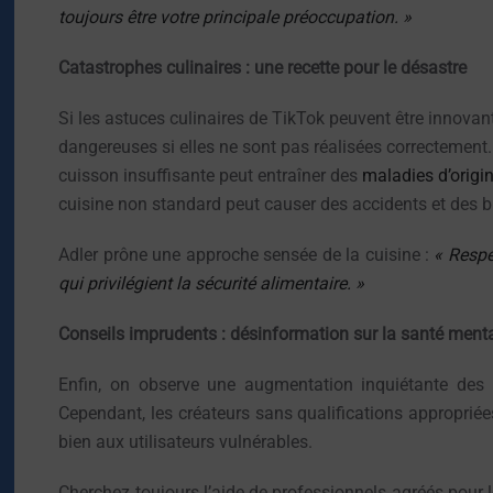
toujours être votre principale préoccupation. »
Catastrophes culinaires : une recette pour le désastre
Si les astuces culinaires de TikTok peuvent être innovant
dangereuses si elles ne sont pas réalisées correctemen
cuisson insuffisante peut entraîner des
maladies d’origi
cuisine non standard peut causer des accidents et des b
Adler prône une approche sensée de la cuisine :
« Respe
qui privilégient la sécurité alimentaire. »
Conseils imprudents : désinformation sur la santé ment
Enfin, on observe une augmentation inquiétante des 
Cependant, les créateurs sans qualifications approprié
bien aux utilisateurs vulnérables.
Cherchez toujours l’aide de professionnels agréés pour l