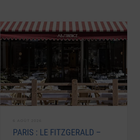
6 AOÛT 2026
PARIS : LE FITZGERALD –