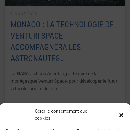
6 AOÛT 2026
MONACO : LA TECHNOLOGIE DE
VENTURI SPACE
ACCOMPAGNERA LES
ASTRONAUTES…
La NASA a choisi Astrolab, partenaire de la
monégasque Venturi Space, pour développer le futur
véhicule lunaire de la m…
LIRE LA SUITE
Gérer le consentement aux
cookies