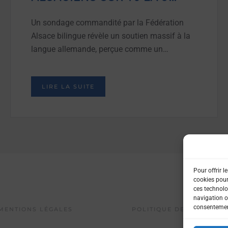
Un sondage commandité par la Fédération
Alsace bilingue révèle un soutien massif à la
langue allemande, perçue comme un…
LIRE LA SUITE
Pour offrir l
cookies pour
ces technolo
navigation ou
consentement
MENTIONS LÉGALES
POLITIQUE DE CONFIDENT