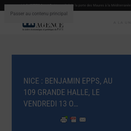
LA GAZETTE DU VAR
- L'actualité de la porte des Maures à la Méditerranée
Passer au contenu principal
A LA U
NICE : BENJAMIN EPPS, AU
109 GRANDE HALLE, LE
VENDREDI 13 O…