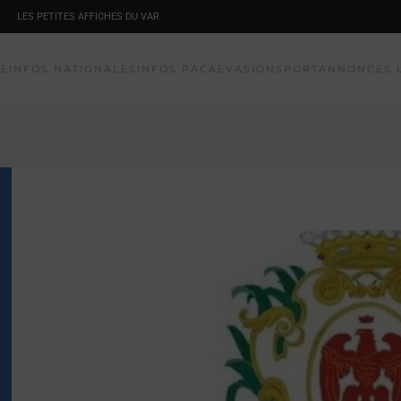
LES PETITES AFFICHES DU VAR
NE
INFOS NATIONALES
INFOS PACA
EVASION
SPORT
ANNONCES 