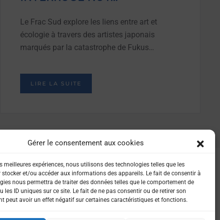
Le Frac Sud explore les liens entre art et
écologie à travers des artistes japonais
marqués par la catastrophe de Fukus…
LIRE LA SUITE
Gérer le consentement aux cookies
es meilleures expériences, nous utilisons des technologies telles que les
 stocker et/ou accéder aux informations des appareils. Le fait de consentir à
gies nous permettra de traiter des données telles que le comportement de
 les ID uniques sur ce site. Le fait de ne pas consentir ou de retirer son
 peut avoir un effet négatif sur certaines caractéristiques et fonctions.
IALITÉ