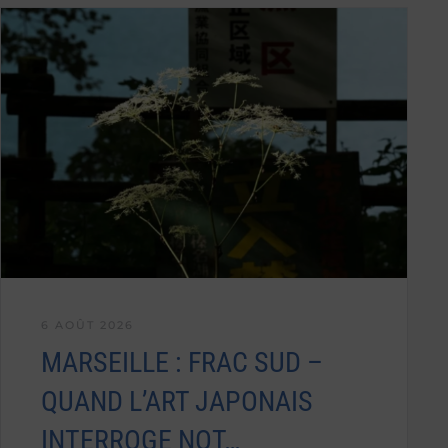
6 AOÛT 2026
MARSEILLE : FRAC SUD –
QUAND L’ART JAPONAIS
INTERROGE NOT…