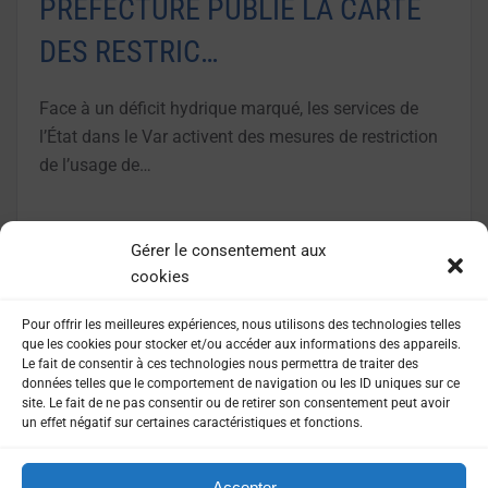
PRÉFECTURE PUBLIE LA CARTE
DES RESTRIC…
Face à un déficit hydrique marqué, les services de
l’État dans le Var activent des mesures de restriction
de l’usage de…
LIRE LA SUITE
Gérer le consentement aux
cookies
Pour offrir les meilleures expériences, nous utilisons des technologies telles
que les cookies pour stocker et/ou accéder aux informations des appareils.
Le fait de consentir à ces technologies nous permettra de traiter des
données telles que le comportement de navigation ou les ID uniques sur ce
site. Le fait de ne pas consentir ou de retirer son consentement peut avoir
un effet négatif sur certaines caractéristiques et fonctions.
Accepter