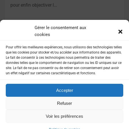
pour enfin objectiver l…
LIRE LA SUITE
Gérer le consentement aux
cookies
Pour offrir les meilleures expériences, nous utilisons des technologies telles
que les cookies pour stocker et/ou accéder aux informations des appareils.
Le fait de consentir à ces technologies nous permettra de traiter des
données telles que le comportement de navigation ou les ID uniques sur ce
site. Le fait de ne pas consentir ou de retirer son consentement peut avoir
un effet négatif sur certaines caractéristiques et fonctions.
Accepter
MENTIONS LÉGALES
POLITIQUE DE CONFIDENTIALITÉ
Refuser
Voir les préférences
©
2026
Presse agence. Tout droits réservés