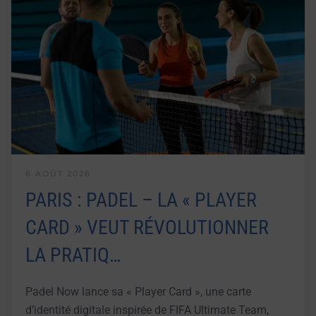
6 AOÛT 2026
PARIS : PADEL – LA « PLAYER
CARD » VEUT RÉVOLUTIONNER
LA PRATIQ…
Padel Now lance sa « Player Card », une carte
d’identité digitale inspirée de FIFA Ultimate Team,