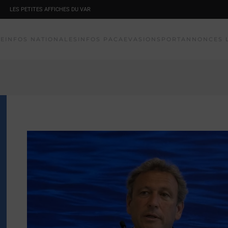
LES PETITES AFFICHES DU VAR
NE
INFOS NATIONALES
INFOS PACA
EVASION
SPORT
ANNONCES 