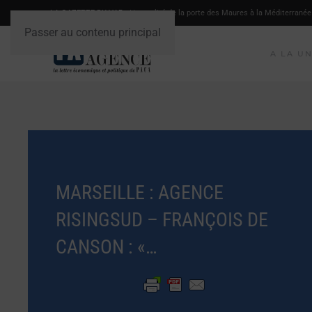
LA GAZETTE DU VAR
- L'actualité de la porte des Maures à la Méditerranée
Passer au contenu principal
A LA U
MARSEILLE : AGENCE
RISINGSUD – FRANÇOIS DE
CANSON : «…