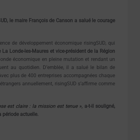
gSUD, le maire François de Canson a salué le courage
’agence de développement économique risingSUD, qui
 La Londe-les-Maures et vice-président de la Région
un monde économique en pleine mutation et rendant un
nt au quotidien. D’emblée, il a salué le bilan de
. Avec plus de 400 entreprises accompagnées chaque
ets étrangers annuellement, risingSUD s’affirme comme
e est claire : la mission est tenue »,
a-t-il souligné,
 période actuelle.