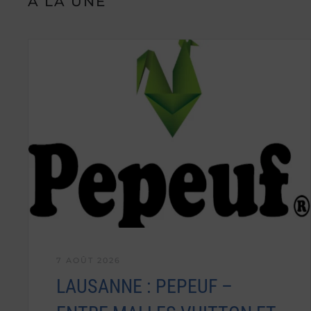
A LA UNE
7 AOÛT 2026
LAUSANNE : PEPEUF –