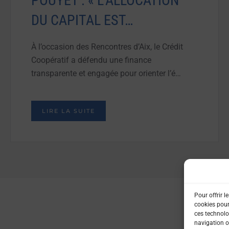
POUYET : « L’ALLOCATION
DU CAPITAL EST…
À l’occasion des Rencontres d’Aix, le Crédit
Coopératif a défendu une finance
transparente et engagée pour orienter l’é…
LIRE LA SUITE
Pour offrir l
cookies pour
ces technolo
navigation ou