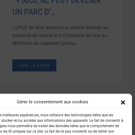
: « NICE NE PEUT DEVENIR
UN PARC D’…
Le PCF de Nice dénonce la priorité donnée au
tourisme de masse et à l’hôtellerie de luxe au
détriment du logement perma…
LIRE LA SUITE
Gérer le consentement aux cookies
es meilleures expériences, nous utilisons des technologies telles que les
 stocker et/ou accéder aux informations des appareils. Le fait de consentir à
gies nous permettra de traiter des données telles que le comportement de
 les ID uniques sur ce site. Le fait de ne pas consentir ou de retirer son