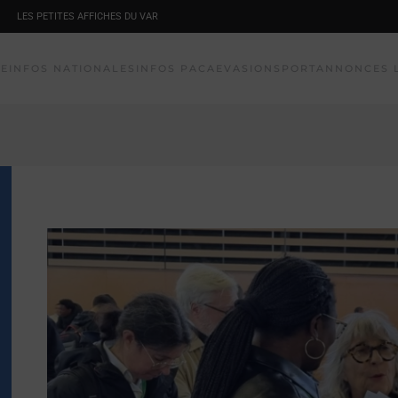
LES PETITES AFFICHES DU VAR
NE
INFOS NATIONALES
INFOS PACA
EVASION
SPORT
ANNONCES 