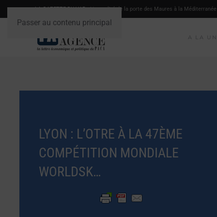
LA GAZETTE DU VAR
- L'actualité de la porte des Maures à la Méditerranée
Passer au contenu principal
A LA U
LYON : L’OTRE À LA 47ÈME
COMPÉTITION MONDIALE
WORLDSK…