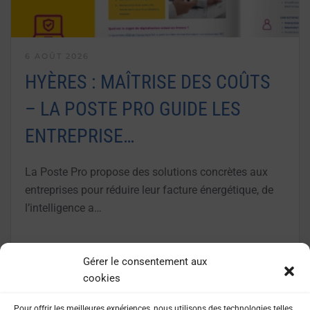
6 AOÛT 2026
HYÈRES : MAÎTRISE DES COÛTS
– LA POSTE PRO GUIDE LES
ENTREPRISE…
La Poste Pro propose des solutions concrètes aux
entreprises pour réduire leur facture énergétique, de
l’intelligence a…
LIRE LA SUITE
Gérer le consentement aux
cookies
Pour offrir les meilleures expériences, nous utilisons des technologies telles