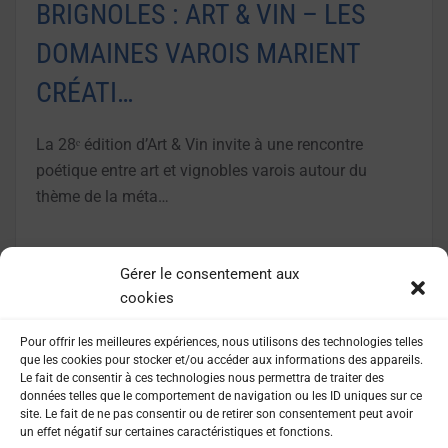
BRIGNOLES : ART & VIN – LES
DOMAINES VAROIS MARIENT
CRÉATI…
La 28ᵉ édition d’Art & Vin invite à une rencontre
poétique entre art et vignobles varois autour du
thème de la méta…
LIRE LA SUITE
Gérer le consentement aux
cookies
Pour offrir les meilleures expériences, nous utilisons des technologies telles
que les cookies pour stocker et/ou accéder aux informations des appareils.
Le fait de consentir à ces technologies nous permettra de traiter des
données telles que le comportement de navigation ou les ID uniques sur ce
site. Le fait de ne pas consentir ou de retirer son consentement peut avoir
un effet négatif sur certaines caractéristiques et fonctions.