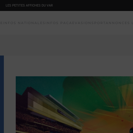
LES PETITES AFFICHES DU VAR
NE
INFOS NATIONALES
INFOS PACA
EVASION
SPORT
ANNONCES 