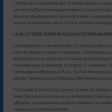
L’affiche de la 93e édition des 24 Heures du Mans racont
tout en insufflant une énergie moderne. Son style visuel,
lien entre les générations. Elle invite à rêver, à se projete
incarne la solitude du défi et la force collective des équi
LA BILLETTERIE OUVRE EN EXCLUSIVITÉ DEMAIN PO
La billetterie de la 93e édition des 24 Heures du Mans 
partir de demain, mercredi 6 novembre. Ces derniers po
directement sur le circuit des 24 Heures du Mans (Place 
novembre sauf le dimanche 10 et lundi 11 novembre). Pour 
Les boutiques officielles de Paris, Tours et Rouen accu
période. Rendez-vous sur ticket-aco.24h-lemans.com pour
Par la suite, le Grand Public pourra se doter du précieu
ticket.24h-lemans.com, ou en se rendant dans l’une des 
officielles. Les passionnés pourront également se rendre
village pour acheter leurs billets.