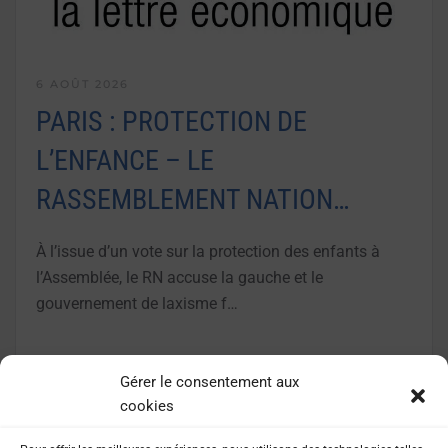
6 AOÛT 2026
PARIS : PROTECTION DE
L’ENFANCE – LE
RASSEMBLEMENT NATION…
À l’issue d’un vote sur la protection des enfants à
l’Assemblée, le RN accuse la gauche et le
gouvernement de laxisme f…
LIRE LA SUITE
Gérer le consentement aux
cookies