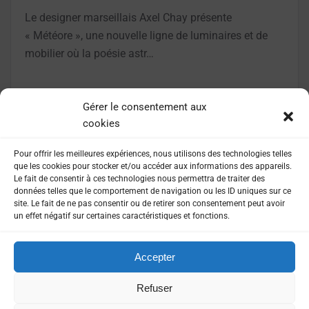
Le designer marseillais Axel Chay présente
« Météore », une nouvelle ligne de luminaires et de
mobilier où la poésie astr…
LIRE LA SUITE
Gérer le consentement aux
cookies
Pour offrir les meilleures expériences, nous utilisons des technologies telles
que les cookies pour stocker et/ou accéder aux informations des appareils.
Le fait de consentir à ces technologies nous permettra de traiter des
données telles que le comportement de navigation ou les ID uniques sur ce
site. Le fait de ne pas consentir ou de retirer son consentement peut avoir
un effet négatif sur certaines caractéristiques et fonctions.
Accepter
MENTIONS LÉGALES
POLITIQUE DE CONFIDENTIALITÉ
Refuser