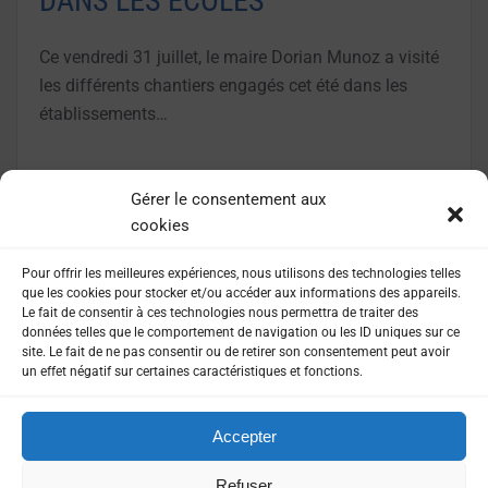
DANS LES ÉCOLES
Ce vendredi 31 juillet, le maire Dorian Munoz a visité
les différents chantiers engagés cet été dans les
établissements…
LIRE LA SUITE
Gérer le consentement aux
cookies
Pour offrir les meilleures expériences, nous utilisons des technologies telles
que les cookies pour stocker et/ou accéder aux informations des appareils.
Le fait de consentir à ces technologies nous permettra de traiter des
données telles que le comportement de navigation ou les ID uniques sur ce
site. Le fait de ne pas consentir ou de retirer son consentement peut avoir
un effet négatif sur certaines caractéristiques et fonctions.
Accepter
MENTIONS LÉGALES
POLITIQUE DE CONFIDENTIALITÉ
Refuser