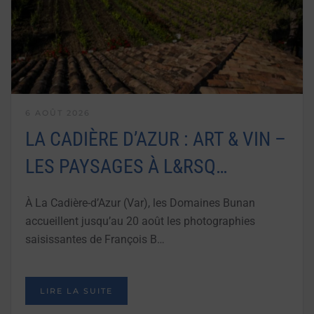
6 AOÛT 2026
LA CADIÈRE D’AZUR : ART & VIN –
LES PAYSAGES À L&RSQ…
À La Cadière-d’Azur (Var), les Domaines Bunan
accueillent jusqu’au 20 août les photographies
saisissantes de François B…
LIRE LA SUITE