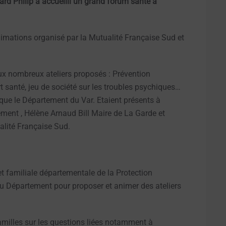
ard Philip a accueilli un grand forum santé à
mations organisé par la Mutualité Française Sud et
.
 aux nombreux ateliers proposés : Prévention
rt santé, jeu de société sur les troubles psychiques…
 que le Département du Var. Etaient présents à
ment , Hélène Arnaud Bill Maire de La Garde et
alité Française Sud.
et familiale départementale de la Protection
 du Département pour proposer et animer des ateliers
familles sur les questions liées notamment à