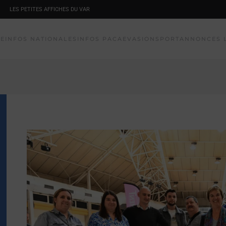
LES PETITES AFFICHES DU VAR
NE
INFOS NATIONALES
INFOS PACA
EVASION
SPORT
ANNONCES 