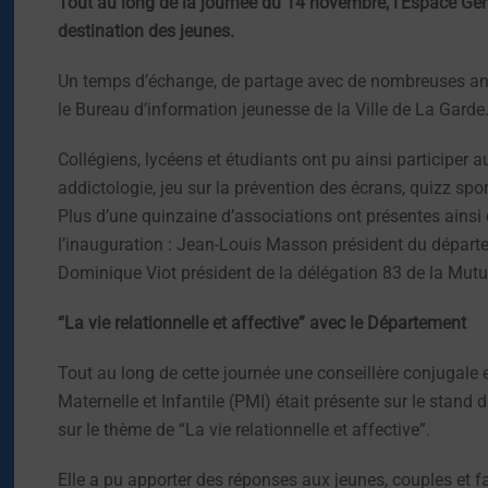
Tout au long de la journée du 14 novembre, l’Espace Gér
destination des jeunes.
Un temps d’échange, de partage avec de nombreuses ani
le Bureau d’information jeunesse de la Ville de La Garde
Collégiens, lycéens et étudiants ont pu ainsi participer
addictologie, jeu sur la prévention des écrans, quizz spo
Plus d’une quinzaine d’associations ont présentes ainsi
l’inauguration : Jean-Louis Masson président du départe
Dominique Viot président de la délégation 83 de la Mutu
“La vie relationnelle et affective” avec le Département
Tout au long de cette journée une conseillère conjugale 
Maternelle et Infantile (PMI) était présente sur le stand
sur le thème de “La vie relationnelle et affective”.
Elle a pu apporter des réponses aux jeunes, couples et 