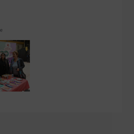
le
IR