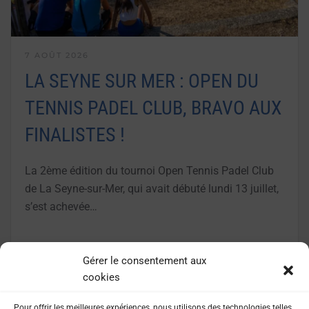
7 AOÛT 2026
LA SEYNE SUR MER : OPEN DU
TENNIS PADEL CLUB, BRAVO AUX
FINALISTES !
La 2ème édition du tournoi Open Tennis Padel Club
de La Seyne-sur-Mer, qui avait débuté lundi 13 juillet,
s’est achevée…
LIRE LA SUITE
Gérer le consentement aux
cookies
Pour offrir les meilleures expériences, nous utilisons des technologies telles