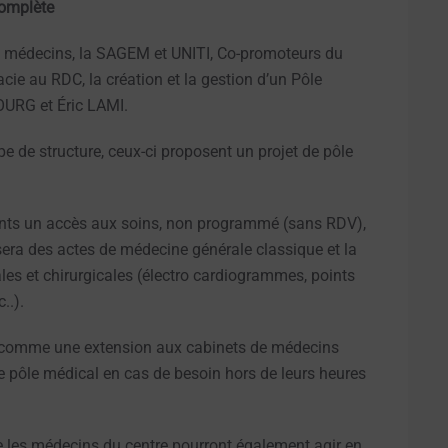
complète
de médecins, la SAGEM et UNITI, Co-promoteurs du
acie au RDC, la création et la gestion d’un Pôle
OURG et Éric LAMI.
pe de structure, ceux-ci proposent un projet de pôle
nts un accès aux soins, non programmé (sans RDV),
sera des actes de médecine générale classique et la
les et chirurgicales (électro cardiogrammes, points
..).
a comme une extension aux cabinets de médecins
 le pôle médical en cas de besoin hors de leurs heures
ue les médecins du centre pourront également agir en