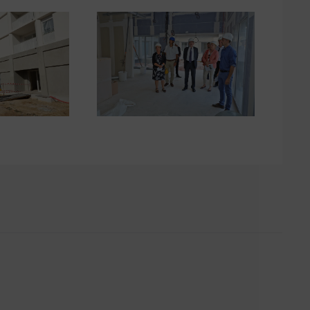
IR
OUVRIR