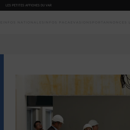
LES PETITES AFFICHES DU VAR
NE
INFOS NATIONALES
INFOS PACA
EVASION
SPORT
ANNONCES 