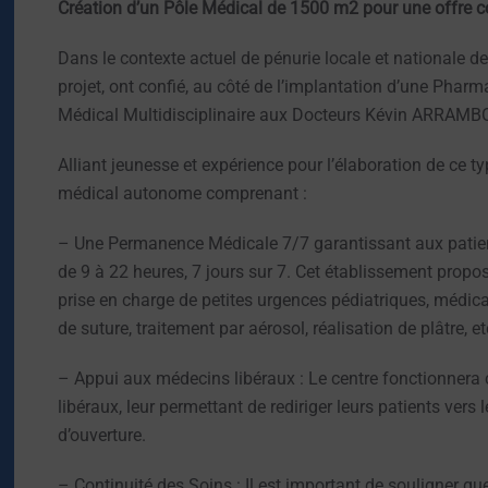
Création d’un Pôle Médical de 1500 m2 pour une offre 
Dans le contexte actuel de pénurie locale et nationale 
projet, ont confié, au côté de l’implantation d’une Pharm
Médical Multidisciplinaire aux Docteurs Kévin ARRAMB
Alliant jeunesse et expérience pour l’élaboration de ce ty
médical autonome comprenant :
– Une Permanence Médicale 7/7 garantissant aux patie
de 9 à 22 heures, 7 jours sur 7. Cet établissement propo
prise en charge de petites urgences pédiatriques, médica
de suture, traitement par aérosol, réalisation de plâtre, etc
– Appui aux médecins libéraux : Le centre fonctionner
libéraux, leur permettant de rediriger leurs patients vers
d’ouverture.
– Continuité des Soins : Il est important de souligner q