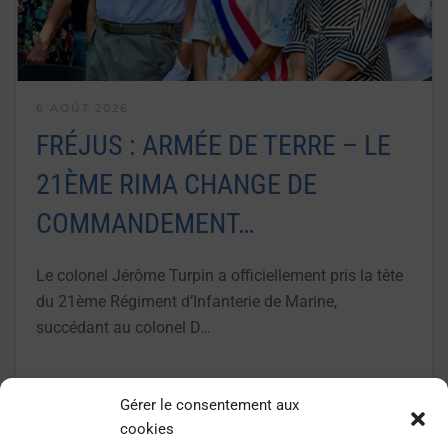
6 AOÛT 2026
FRÉJUS : ARMÉE DE TERRE – LE
21ÈME RIMA CHANGE DE
COMMANDEMENT…
Le colonel Jérôme Turpin a officiellement pris la tête
du 21ème Régiment d’Infanterie de Marine,
succédant au colonel D…
LIRE LA SUITE
Gérer le consentement aux
cookies