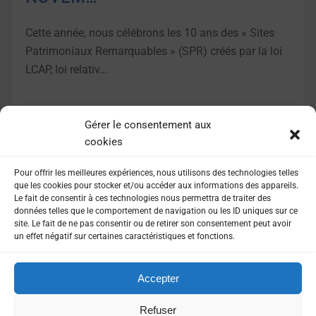
Cette année, nous célébrons les 10 ans des « Sites
Patrimoniaux Remarquables » (SPR) créés par la loi
LCAP, loi relativ…
LIRE LA SUITE
Gérer le consentement aux
cookies
Pour offrir les meilleures expériences, nous utilisons des technologies telles
que les cookies pour stocker et/ou accéder aux informations des appareils.
Le fait de consentir à ces technologies nous permettra de traiter des
données telles que le comportement de navigation ou les ID uniques sur ce
site. Le fait de ne pas consentir ou de retirer son consentement peut avoir
un effet négatif sur certaines caractéristiques et fonctions.
Accepter
MENTIONS LÉGALES
POLITIQUE DE CONFIDENTIALITÉ
Refuser