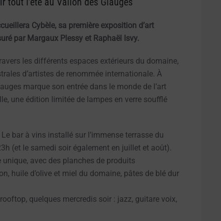
r tout l’été au Vallon des Glauges
ueillera Cybèle, sa première exposition d’art
suré par Margaux Plessy et Raphaël Isvy.
avers les différents espaces extérieurs du domaine,
strales d’artistes de renommée internationale. À
lauges marque son entrée dans le monde de l’art
e, une édition limitée de lampes en verre soufflé
. Le bar à vins installé sur l’immense terrasse du
 (et le samedi soir également en juillet et août).
e unique, avec des planches de produits
n, huile d’olive et miel du domaine, pâtes de blé dur
rooftop, quelques mercredis soir : jazz, guitare voix,