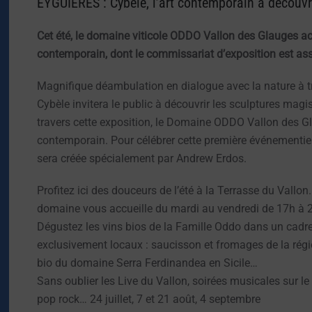
EYGUIERES : Cybèle, l’art contemporain à découvri
Cet été, le domaine viticole ODDO Vallon des Glauges acc
contemporain, dont le commissariat d’exposition est as
Magnifique déambulation en dialogue avec la nature à tr
Cybèle invitera le public à découvrir les sculptures magi
travers cette exposition, le Domaine ODDO Vallon des G
contemporain. Pour célébrer cette première événementiell
sera créée spécialement par Andrew Erdos.
Profitez ici des douceurs de l’été à la Terrasse du Vallon
domaine vous accueille du mardi au vendredi de 17h à 23h
Dégustez les vins bios de la Famille Oddo dans un cadr
exclusivement locaux : saucisson et fromages de la régio
bio du domaine Serra Ferdinandea en Sicile…
Sans oublier les Live du Vallon, soirées musicales sur le 
pop rock… 24 juillet, 7 et 21 août, 4 septembre