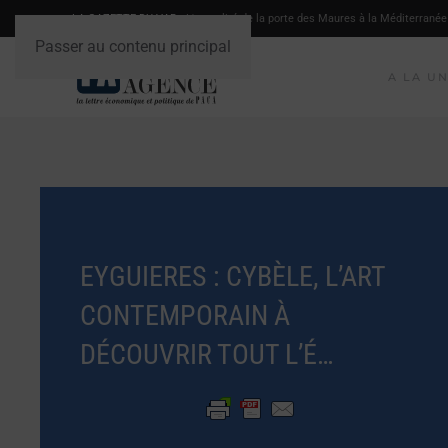
LA GAZETTE DU VAR
- L'actualité de la porte des Maures à la Méditerranée
Passer au contenu principal
A LA U
EYGUIERES : CYBÈLE, L’ART
CONTEMPORAIN À
DÉCOUVRIR TOUT L’É…