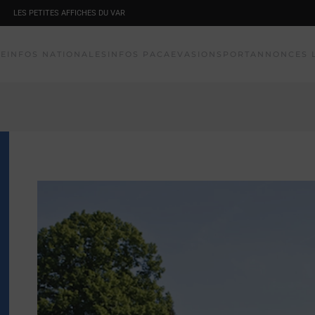
LES PETITES AFFICHES DU VAR
NE
INFOS NATIONALES
INFOS PACA
EVASION
SPORT
ANNONCES 