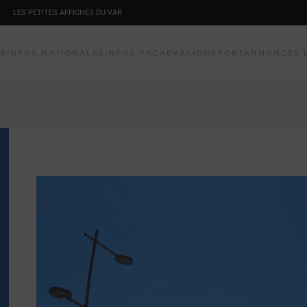
LES PETITES AFFICHES DU VAR
NE
INFOS NATIONALES
INFOS PACA
EVASION
SPORT
ANNONCES 