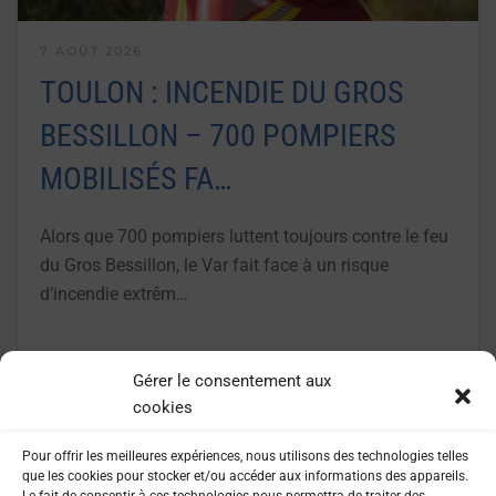
7 AOÛT 2026
TOULON : INCENDIE DU GROS
BESSILLON – 700 POMPIERS
MOBILISÉS FA…
Alors que 700 pompiers luttent toujours contre le feu
du Gros Bessillon, le Var fait face à un risque
d’incendie extrêm…
LIRE LA SUITE
Gérer le consentement aux
cookies
Pour offrir les meilleures expériences, nous utilisons des technologies telles
que les cookies pour stocker et/ou accéder aux informations des appareils.