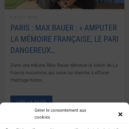
6 AOÛT 2026
PARIS : MAX BAUER : « AMPUTER
LA MÉMOIRE FRANÇAISE, LE PARI
DANGEREUX…
Dans une tribune, Max Bauer dénonce la vision de La
France insoumise, qui selon lui cherche à effacer
l’héritage histor…
LIRE LA SUITE
Gérer le consentement aux
cookies