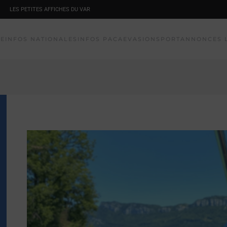
LES PETITES AFFICHES DU VAR
NE
INFOS NATIONALES
INFOS PACA
EVASION
SPORT
ANNONCES 